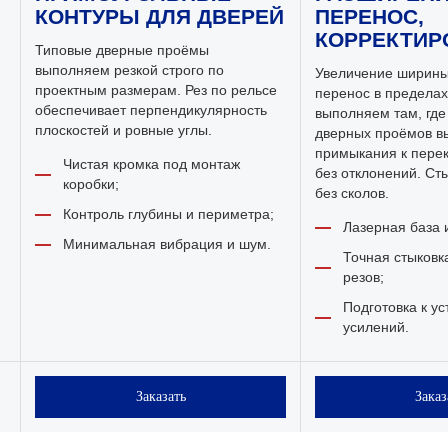
КОНТУРЫ ДЛЯ ДВЕРЕЙ
ПЕРЕНОС,
КОРРЕКТИР
Типовые дверные проёмы
выполняем резкой строго по
Увеличение ширины
проектным размерам. Рез по рельсе
перенос в пределах
обеспечивает перпендикулярность
выполняем там, где
плоскостей и ровные углы.
дверных проёмов в
примыкания к пере
Чистая кромка под монтаж
без отклонений. Ст
коробки;
без сколов.
Контроль глубины и периметра;
Лазерная база 
Минимальная вибрация и шум.
Точная стыковк
резов;
Подготовка к ус
усилений.
Заказать
Заказ