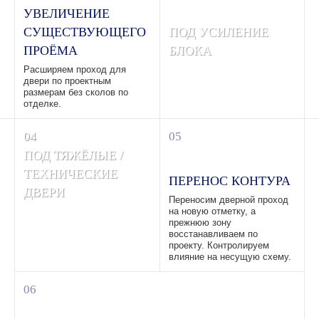
УВЕЛИЧЕНИЕ
СУЩЕСТВУЮЩЕГО
ПОД УСИЛЕНИЕ
ПРОЁМА
БЛОКА
Расширяем проход для
Готовим контур проёма под
двери по проектным
металлокаркас / рамы —
размерам без сколов по
выдерживаем зазоры под
отделке.
анкера и сварные швы.
04
05
ПОД ТЯЖЁЛЫЕ /
ТЕХНИЧЕСКИЕ
ПЕРЕНОС КОНТУРА
ДВЕРИ
Переносим дверной проход
Формируем дверной блок
на новую отметку, а
под противопожарные и
прежнюю зону
технические двери с
восстанавливаем по
точностью отметок под
проекту. Контролируем
монтаж.
влияние на несущую схему.
06