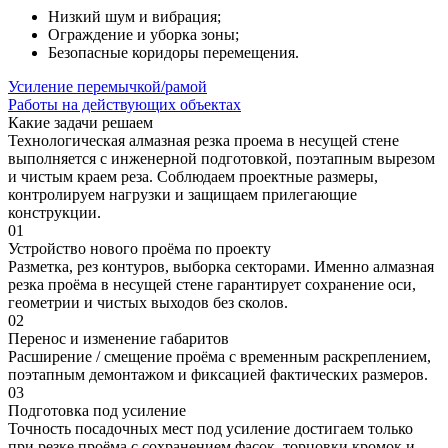
Низкий шум и вибрация;
Ограждение и уборка зоны;
Безопасные коридоры перемещения.
Усиление перемычкой/рамой
Работы на действующих объектах
Какие задачи решаем
Технологическая алмазная резка проема в несущей стене
выполняется с инженерной подготовкой, поэтапным вырезом
и чистым краем реза. Соблюдаем проектные размеры,
контролируем нагрузки и защищаем прилегающие
конструкции.
01
Устройство нового проёма по проекту
Разметка, рез контуров, выборка секторами. Именно алмазная
резка проёма в несущей стене гарантирует сохранение оси,
геометрии и чистых выходов без сколов.
02
Перенос и изменение габаритов
Расширение / смещение проёма с временным раскреплением,
поэтапным демонтажом и фиксацией фактических размеров.
03
Подготовка под усиление
Точность посадочных мест под усиление достигаем только
при резке проёма с сохранением фасок, торцовки кромок и