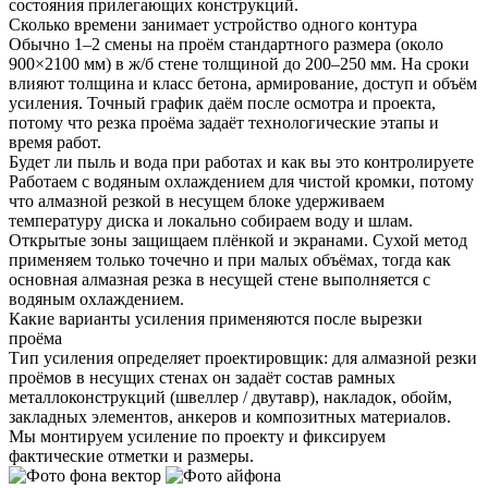
состояния прилегающих конструкций.
Сколько времени занимает устройство одного контура
Обычно 1–2 смены на проём стандартного размера (около
900×2100 мм) в ж/б стене толщиной до 200–250 мм. На сроки
влияют толщина и класс бетона, армирование, доступ и объём
усиления. Точный график даём после осмотра и проекта,
потому что резка проёма задаёт технологические этапы и
время работ.
Будет ли пыль и вода при работах и как вы это контролируете
Работаем с водяным охлаждением для чистой кромки, потому
что алмазной резкой в несущем блоке удерживаем
температуру диска и локально собираем воду и шлам.
Открытые зоны защищаем плёнкой и экранами. Сухой метод
применяем только точечно и при малых объёмах, тогда как
основная алмазная резка в несущей стене выполняется с
водяным охлаждением.
Какие варианты усиления применяются после вырезки
проёма
Тип усиления определяет проектировщик: для алмазной резки
проёмов в несущих стенах он задаёт состав рамных
металлоконструкций (швеллер / двутавр), накладок, обойм,
закладных элементов, анкеров и композитных материалов.
Мы монтируем усиление по проекту и фиксируем
фактические отметки и размеры.